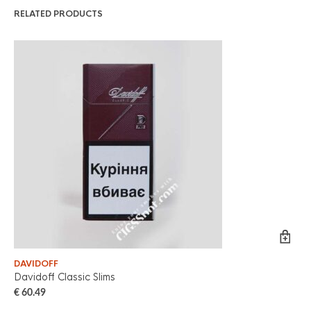
RELATED PRODUCTS
DAVIDOFF
DA
Davidoff Classic Slims
Da
€
60.49
€
6