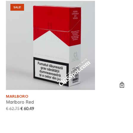
SALE!
MARLBORO
PA
Marlboro Red
Pa
€
62.75
€
60.49
€
6