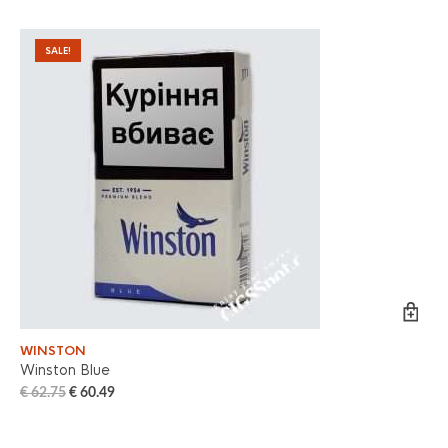
SALE!
WINSTON
CA
Winston Blue
Ca
€
62.75
€
60.49
€
6