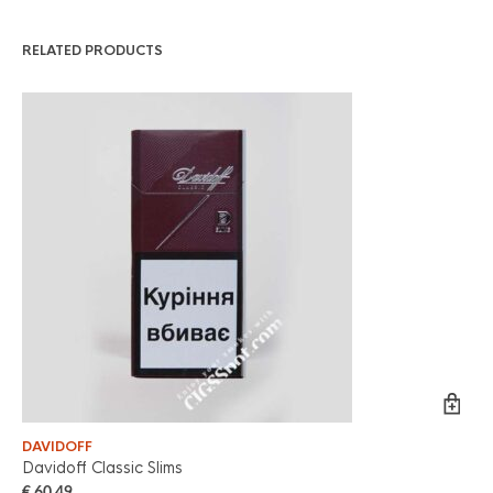
RELATED PRODUCTS
DAVIDOFF
DA
Davidoff Classic Slims
Da
€
60.49
€
6