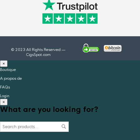
© 2023 All Rights Reserved —
CigsSpot.com
×
Boutique
A propos de
FAQs
Login
×
What are you looking for?