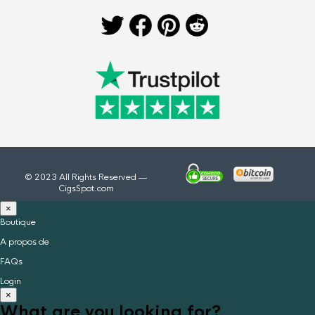
© 2023 All Rights Reserved —
CigsSpot.com
×
Boutique
A propos de
FAQs
Login
×
What are you looking for?