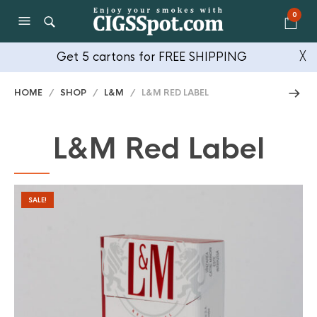
0
Get 5 cartons for FREE SHIPPING
╳
HOME
/
SHOP
/
L&M
/ L&M RED LABEL
L&M Red Label
SALE!