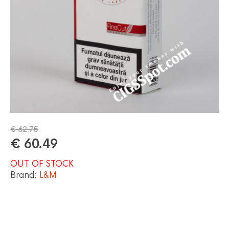
€
62.75
€
60.49
OUT OF STOCK
Brand:
L&M
OUT OF STOCK