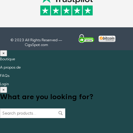
© 2023 All Rights Reserved —
CigsSpot.com
×
Boutique
A propos de
FAQs
Login
×
What are you looking for?