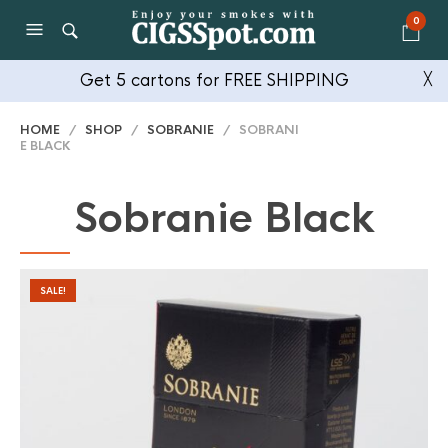
0
Get 5 cartons for FREE SHIPPING
╳
HOME
/
SHOP
/
SOBRANIE
/ SOBRANI
E BLACK
Sobranie Black
SALE!