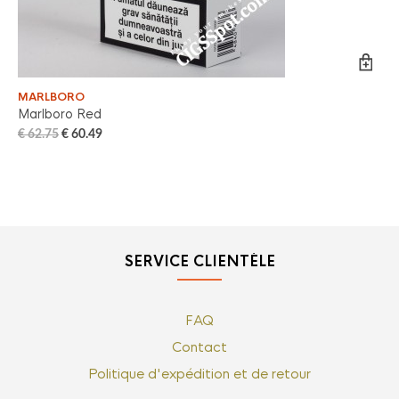
MARLBORO
DU
Marlboro Red
Dun
€
62.75
€
60.49
€
6
SERVICE CLIENTÈLE
FAQ
Contact
Politique d'expédition et de retour