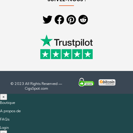
© 2023 All Rights Reserved —
CigsSpot.com
×
Boutique
A propos de
FAQs
Login