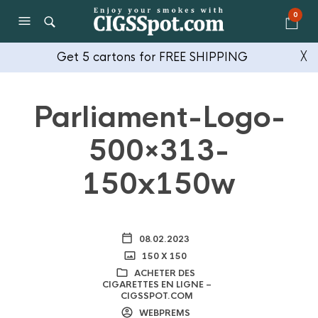
0
Get 5 cartons for FREE SHIPPING
╳
Parliament-Logo-
500×313-
150x150w
08.02.2023
150 X 150
ACHETER DES
CIGARETTES EN LIGNE –
CIGSSPOT.COM
WEBPREMS