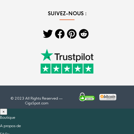
SUIVEZ-NOUS :
© 2023 All Rights Reserved —
CigsSpot.com
×
Boutique
A propos de